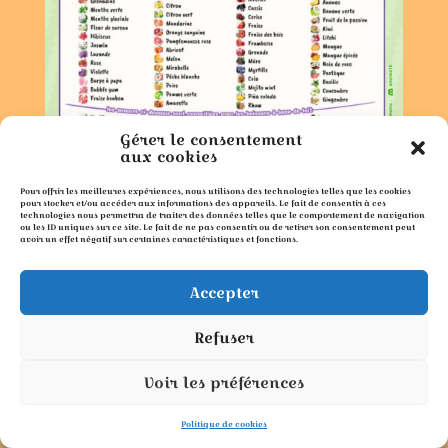
Gérer le consentement
aux cookies
Événements
Pour offrir les meilleures expériences, nous utilisons des technologies telles que les cookies
pour stocker et/ou accéder aux informations des appareils. Le fait de consentir à ces
POKEMON célébration mi saison
technologies nous permettra de traiter des données telles que le comportement de navigation
ou les ID uniques sur ce site. Le fait de ne pas consentir ou de retirer son consentement peut
avoir un effet négatif sur certaines caractéristiques et fonctions.
UNO
Accepter
tous les mercredis à partir de 19h00
Refuser
Voir tous les événements →
Voir les préférences
Politique de cookies