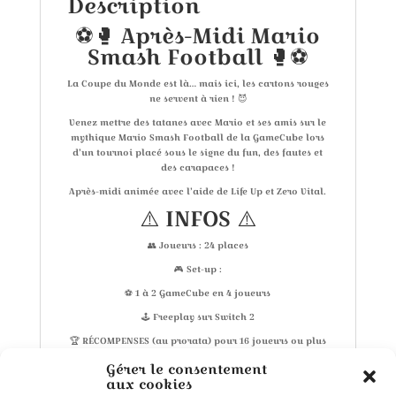
Description
⚽🥊 Après-Midi Mario
Smash Football 🥊⚽
La Coupe du Monde est là… mais ici, les cartons rouges
ne servent à rien ! 😈
Venez mettre des tatanes avec Mario et ses amis sur le
mythique Mario Smash Football de la GameCube lors
d’un tournoi placé sous le signe du fun, des fautes et
des carapaces !
Après-midi animée avec l’aide de Life Up et Zero Vital.
⚠️ INFOS ⚠️
👥 Joueurs : 24 places
🎮 Set-up :
⚽ 1 à 2 GameCube en 4 joueurs
🕹️ Freeplay sur Switch 2
🏆 RÉCOMPENSES (au prorata) pour 16 joueurs ou plus
🏆
Gérer le consentement
🥇 Soirée offerte + 1 session offerte
aux cookies
Événements