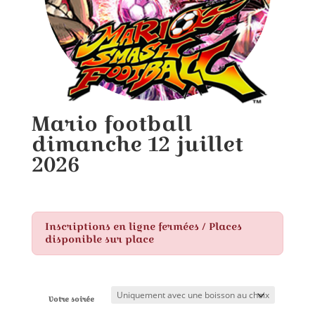
Mario football
dimanche 12 juillet
2026
Plage
13,00
€
–
20,00
€
de
prix :
13,00 €
Inscriptions en ligne fermées / Places
à
disponible sur place
20,00 €
Votre soirée