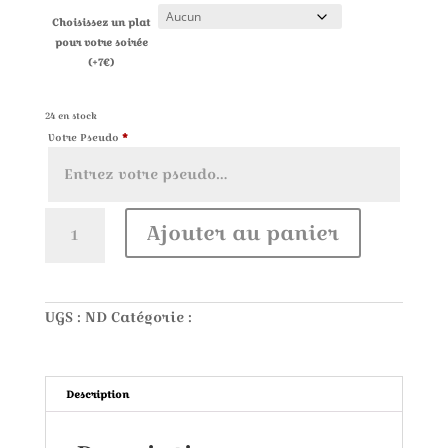
Effacer
Choisissez un plat
pour votre soirée
(+7€)
13,00
€
24 en stock
Votre Pseudo
*
quantité
Ajouter au panier
de
Mario
football
dimanche
12
UGS :
ND
Catégorie :
evenement-a-venir
juillet
2026
Description