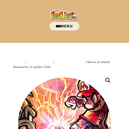
MENU
Accueil
/
Nos événements
/
evenement-a-venir
/ Mario football
dimanche 12 juillet 2026