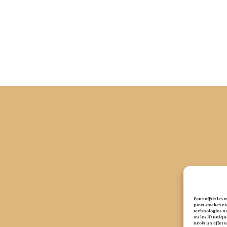
Pour offrir les
pour stocker et
technologies n
ou les ID uniqu
avoir un effet 