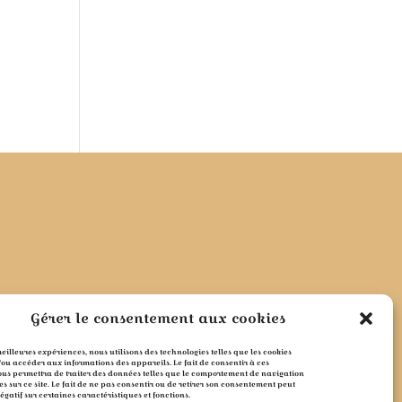
Gérer le consentement aux cookies
 meilleures expériences, nous utilisons des technologies telles que les cookies
/ou accéder aux informations des appareils. Le fait de consentir à ces
ous permettra de traiter des données telles que le comportement de navigation
es sur ce site. Le fait de ne pas consentir ou de retirer son consentement peut
négatif sur certaines caractéristiques et fonctions.